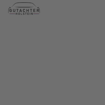
Termin am selben Tag
15 Jahre Erfahrung
24h erreichbar für Sie