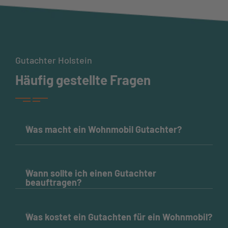
Gutachter Holstein
Häufig gestellte Fragen
Was macht ein Wohnmobil Gutachter?
Ein Wohnmobil Gutachter erstellt unabhängige
Wann sollte ich einen Gutachter 
Gutachten bei Schäden, Unfällen oder zur
beauftragen?
Fahrzeugbewertung. Dabei prüft er Zustand,
Technik und Ausstattung des Fahrzeugs und
Am besten sofort nach einem Unfall oder bei einem
bewertet den aktuellen Marktwert oder die
Was kostet ein Gutachten für ein Wohnmobil?
offensichtlichen Schaden. Auch beim Kauf, Verkauf
Schadenshöhe.