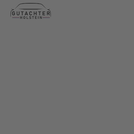
Termin am selben Tag
15 Jahre Erfahrung
24h erreichbar für Sie