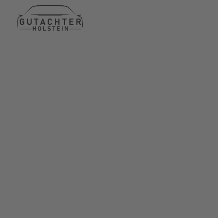
Termin am selben Tag
15 Jahre Erfahrung
24h erreichbar für Sie