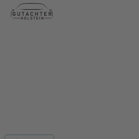
Termin am selben Tag
15 Jahre Erfahrung
24h erreichbar für Sie