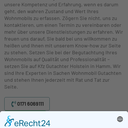
unsere Kompetenz und Erfahrung, wenn es darum
geht, den wahren Zustand und Wert Ihres
Wohnmobils zu erfassen. Zögern Sie nicht, uns zu
kontaktieren, um einen Termin zu vereinbaren oder
mehr über unsere Dienstleistungen zu erfahren. Wir
freuen uns darauf, Sie bald bei uns willkommen zu
heißen und Ihnen mit unserem Know-how zur Seite
zu stehen. Setzen Sie bei der Begutachtung Ihres
Wohnmobils auf Qualität und Professionalität –
setzen Sie auf Kfz Gutachter Holstein in Hamm. Wir
sind Ihre Experten in Sachen Wohnmobil Gutachten
und stehen Ihnen jederzeit mit Rat und Tat zur
Seite.
0171 6069111
WhatsApp