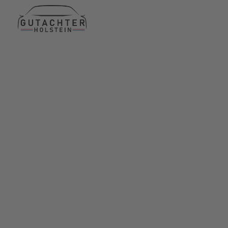
Termin am selben Tag
15 Jahre Erfahrung
24h erreichbar für Sie