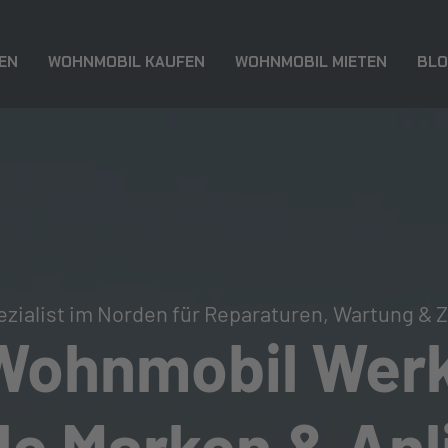
EN
WOHNMOBIL KAUFEN
WOHNMOBIL MIETEN
BL
ezialist im Norden für Reparaturen, Wartung & 
 Wohnmobil Werk
lle Marken & An