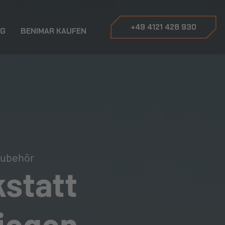
+49 4121 428 930
OG
BENIMAR KAUFEN
Zubehör
statt
liegen