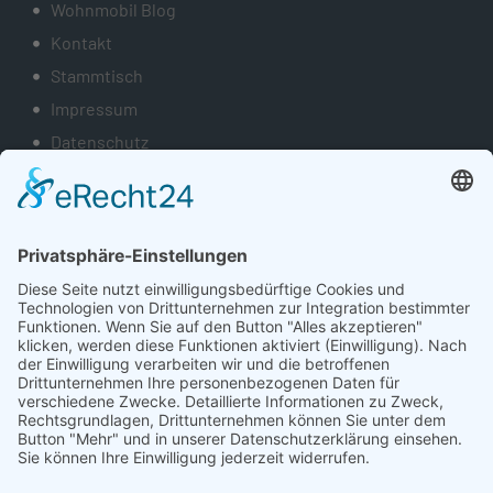
Wohnmobil Blog
Kontakt
Stammtisch
Impressum
Datenschutz
KONTAKT
Telefonnummer
+49 4121 428 930
Öffnungszeiten Werkstatt
Mo - Do: 7:30 - 17 Uhr
Fr: 7:30 - 14 Uhr